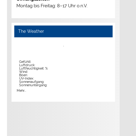
Montag bis Freitag: 8–17 Uhr o.n.V.
The Weather
,
Gefühlt:
Luftdruck:
Luftfeuchtigkeit: %
Wind:
Böen:
UV-Index:
Sonnenaufgang:
Sonnenuntergang:
Mehr...