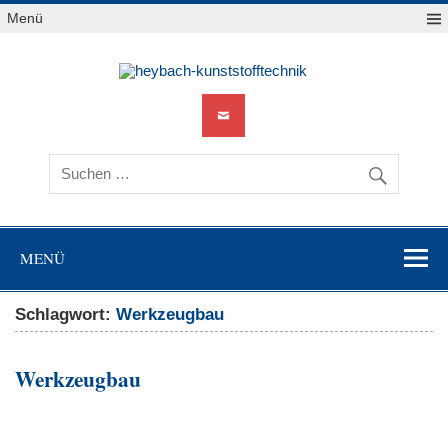
Zum
Menü
Inhalt
springen
heyb
kunststo
MENÜ
Schlagwort:
Werkzeugbau
Werkzeugbau