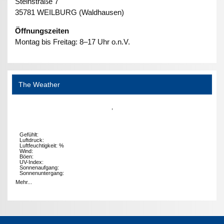
Steinstraße 7
35781 WEILBURG (Waldhausen)
Öffnungszeiten
Montag bis Freitag: 8–17 Uhr o.n.V.
The Weather
,
Gefühlt:
Luftdruck:
Luftfeuchtigkeit: %
Wind:
Böen:
UV-Index:
Sonnenaufgang:
Sonnenuntergang:
Mehr...